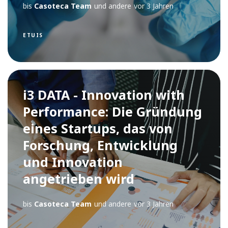
bis
Casoteca Team
und andere
vor 3 Jahren
ETUIS
i3 DATA - Innovation with
Performance: Die Gründung
eines Startups, das von
Forschung, Entwicklung
und Innovation
angetrieben wird
bis
Casoteca Team
und andere
vor 3 Jahren