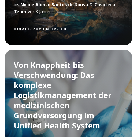
bis
Nicole Alonso Santos de Sousa
&
Casoteca
Team
vor 3 Jahren
HINWEIS ZUM UNTERRICHT
Von Knappheit bis
Verschwendung: Das
komplexe
Logistikmanagement der
medizinischen
Grundversorgung im
Unified Health System