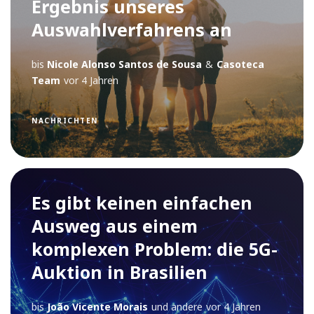
Ergebnis unseres
Auswahlverfahrens an
bis
Nicole Alonso Santos de Sousa
&
Casoteca
Team
vor 4 Jahren
NACHRICHTEN
Es gibt keinen einfachen
Ausweg aus einem
komplexen Problem: die 5G-
Auktion in Brasilien
bis
João Vicente Morais
und andere
vor 4 Jahren