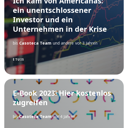
Ich kam von Americanas:
ein unentschlossener
Investor und ein
Unternehmen in der Krise
bis
Casoteca Team
und andere
vor 3 Jahren
ETUIS
E-Book 2023! Hier kostenlos
zugreifen
bis
Casoteca Team
vor 4 Jahren