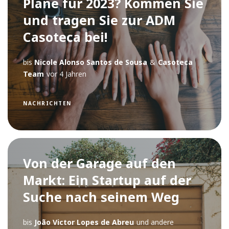
Pläne für 2023? Kommen Sie
und tragen Sie zur ADM
Casoteca bei!
bis
Nicole Alonso Santos de Sousa
&
Casoteca
Team
vor 4 Jahren
NACHRICHTEN
Von der Garage auf den
Markt: Ein Startup auf der
Suche nach seinem Weg
bis
João Victor Lopes de Abreu
und andere