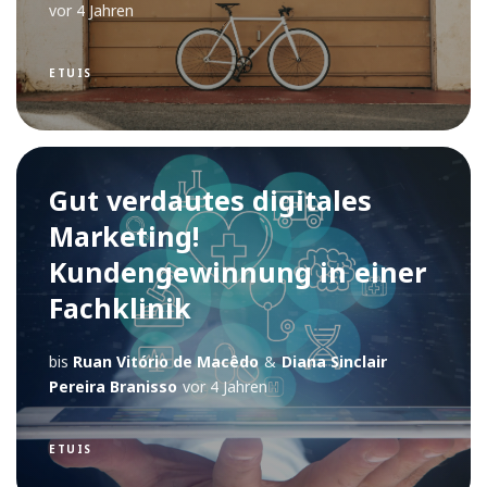
vor 4 Jahren
ETUIS
Gut verdautes digitales
Marketing!
Kundengewinnung in einer
Fachklinik
bis
Ruan Vitório de Macêdo
&
Diana Sinclair
Pereira Branisso
vor 4 Jahren
ETUIS