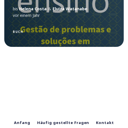
bis
Helena Costa
&
Eluiza Watanabe
vor einem Jahr
BUCH
Anfang
Häufig gestellte Fragen
Kontakt